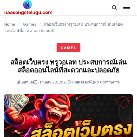
content
Home
/
Games
/
สล็อตเว็บตรง ทรูวอเลท ประสบการณ์เล่นสล็อต
ออนไลน์ที่สะดวกและปลอดภัย
GAMES
สล็อตเว็บตรง ทรูวอเลท ประสบการณ์เล่น
สล็อตออนไลน์ที่สะดวกและปลอดภัย
Samuel
January 23, 2025
1 min read
No Comments