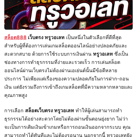
สล็อต888
เว็บตรง ทรูวอเลท
เป็นหนึ่งในตัวเลือกที่ดีที่สุด
สำหรับผู้ที่ต้องการเล่นเกมสล็อตออนไลน์อย่างปลอดภัยและ
สะดวกสบาย ด้วยการใช้ระบบการเงินผ่าน
ทรูวอเลท
ซึ่งเป็น
ช่องทางการทำธุรกรรมที่ง่ายและรวดเร็ว การเล่นสล็อต
ออนไลน์ผ่านเว็บตรงไม่ต้องผ่านเอเย่นต์นั้นมีข้อดีหลาย
ประการ ไม่เพียงแต่เรื่องของความปลอดภัยในการฝาก-ถอน
เงิน แต่ยังรวมถึงการเข้าถึงเกมสล็อตที่มีความหลากหลายและ
คุณภาพสูง
การเลือก
สล็อตเว็บตรง ทรูวอเลท
ทำให้ผู้เล่นสามารถทำ
ธุรกรรมได้อย่างสะดวกโดยไม่ต้องผ่านขั้นตอนยุ่งยาก ไม่ว่า
จะเป็นการเติมเงินเข้าเกมหรือการถอนเงินออกจากระบบ คุณ
สามารถทำได้ทันทีและไม่ต้องรอนาน นอกจากนี้ ทรูวอเลทยัง