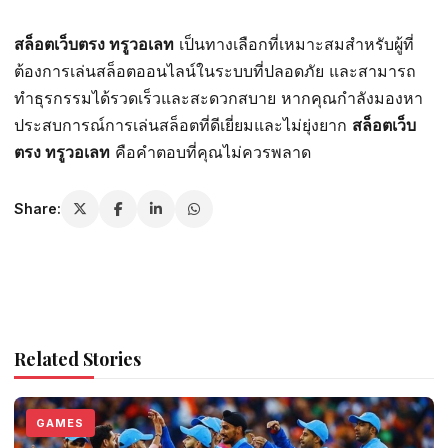
สล็อตเว็บตรง ทรูวอเลท
เป็นทางเลือกที่เหมาะสมสำหรับผู้ที่
ต้องการเล่นสล็อตออนไลน์ในระบบที่ปลอดภัย และสามารถ
ทำธุรกรรมได้รวดเร็วและสะดวกสบาย หากคุณกำลังมองหา
ประสบการณ์การเล่นสล็อตที่ดีเยี่ยมและไม่ยุ่งยาก
สล็อตเว็บ
ตรง ทรูวอเลท
คือคำตอบที่คุณไม่ควรพลาด
Share:
Related Stories
GAMES