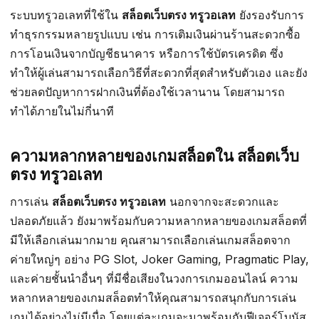
ระบบทรูวอเลทที่ใช้ใน
สล็อตเว็บตรง ทรูวอเลท
ยังรองรับการ
ทำธุรกรรมหลายรูปแบบ เช่น การเติมเงินผ่านร้านสะดวกซื้อ
การโอนเงินจากบัญชีธนาคาร หรือการใช้บัตรเครดิต ซึ่ง
ทำให้ผู้เล่นสามารถเลือกวิธีที่สะดวกที่สุดสำหรับตัวเอง และยัง
ช่วยลดปัญหาการฝากเงินที่ต้องใช้เวลานาน โดยสามารถ
ทำได้ภายในไม่กี่นาที
ความหลากหลายของเกมสล็อตใน สล็อตเว็บ
ตรง ทรูวอเลท
การเล่น
สล็อตเว็บตรง ทรูวอเลท
นอกจากจะสะดวกและ
ปลอดภัยแล้ว ยังมาพร้อมกับความหลากหลายของเกมสล็อตที่
มีให้เลือกเล่นมากมาย คุณสามารถเลือกเล่นเกมสล็อตจาก
ค่ายใหญ่ๆ อย่าง PG Slot, Joker Gaming, Pragmatic Play,
และค่ายชั้นนำอื่นๆ ที่มีชื่อเสียงในวงการเกมออนไลน์ ความ
หลากหลายของเกมสล็อตทำให้คุณสามารถสนุกกับการเล่น
เกมได้อย่างไม่มีเบื่อ โดยแต่ละเกมจะมาพร้อมกับฟีเจอร์โบนัส