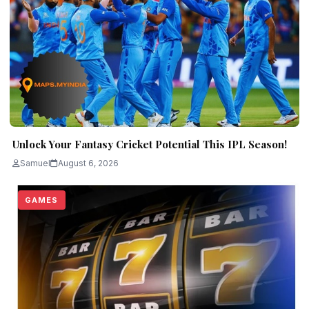
Unlock Your Fantasy Cricket Potential This IPL Season!
Samuel
August 6, 2026
GAMES