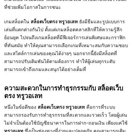
ที่ช่วยเพิ่มโอกาสในการชนะ
เกมสล็อตใน
สล็อตเว็บตรง ทรูวอเลท
ยังมีธีมและรูปแบบการ
เล่นที่แตกต่างกันไป ตั้งแต่เกมสล็อตคลาสสิกที่ให้ความรู้สึก
ย้อนยุค ไปจนถึงเกมสล็อตที่มีฟีเจอร์การเล่นพิเศษและกราฟิก
ที่ทันสมัย ทำให้คุณสามารถเลือกเกมที่เหมาะสมกับความชอบ
และสไตล์การเล่นของคุณได้ง่ายๆ นอกจากนี้ยังมีสล็อตที่
สามารถปรับเดิมพันได้ตามต้องการ ทำให้ผู้เล่นทุกระดับ
สามารถเข้าถึงเกมและสนุกได้อย่างเต็มที่
ความสะดวกในการทำธุรกรรมกับ สล็อตเว็บ
ตรง ทรูวอเลท
หนึ่งในข้อดีของ
สล็อตเว็บตรง ทรูวอเลท
คือการที่ระบบ
สามารถรองรับการทำธุรกรรมที่สะดวกและรวดเร็ว โดยผู้เล่น
ไม่จำเป็นต้องใช้บัญชีธนาคารในการฝาก-ถอนเงิน เพียงแค่ใช้
ทรูวอเลท
ซึ่งเป็นช่องทางที่ง่ายและปลอดภัย คุณสามารถเติม