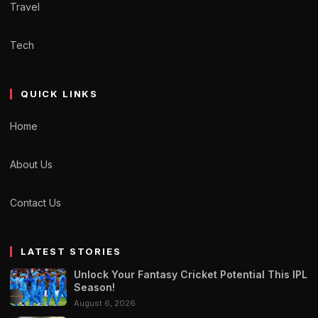
Travel
Tech
QUICK LINKS
Home
About Us
Contact Us
LATEST STORIES
Unlock Your Fantasy Cricket Potential This IPL
Season!
August 6, 2026